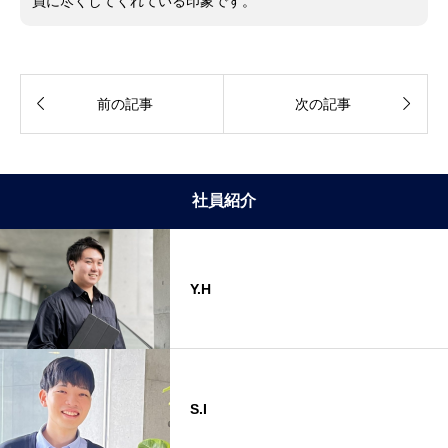
員に尽くしてくれている印象です。


前の記事
次の記事
社員紹介
Y.H
S.I