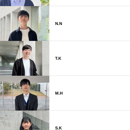
N.N
T.K
M.H
S.K