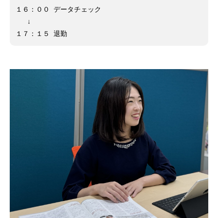
１６：００ データチェック
↓
１７：１５ 退勤